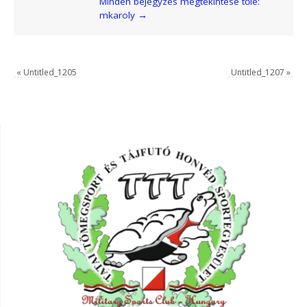
Minden bejegyzés megtekintése tőle:
mkaroly
→
«
Untitled_1205
Untitled_1207
»