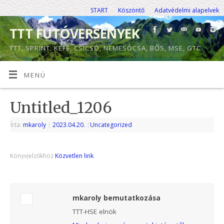
START
Köszöntő
Adatvédelmi alapelvek
TTT FUTÓVERSENYEK
TTT, SPRINT, KEFE, CSICSÓ, NEMESÓCSA, BŐS, MSE, GTC
MENÜ
Untitled_1206
Írta:
mkaroly
|
2023.04.20.
|
Uncategorized
Könyvjelzőkhöz
Közvetlen link
.
mkaroly bemutatkozása
TTT-HSE elnök