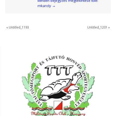
Minden bejegyzés megtekintése tőle:
mkaroly
→
«
Untitled_1193
Untitled_1201
»