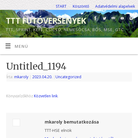
START
Köszöntő
Adatvédelmi alapelvek
TTT FUTÓVERSENYEK
TTT, SPRINT, KEFE, CSICSÓ, NEMESÓCSA, BŐS, MSE, GTC
MENÜ
Untitled_1194
Írta:
mkaroly
|
2023.04.20.
|
Uncategorized
Könyvjelzőkhöz
Közvetlen link
.
mkaroly bemutatkozása
TTT-HSE elnök