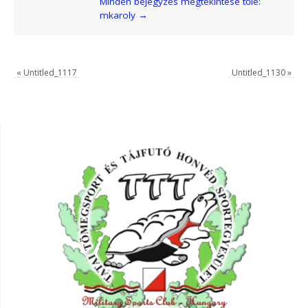
Minden bejegyzés megtekintése tőle:
mkaroly
→
«
Untitled_1117
Untitled_1130
»