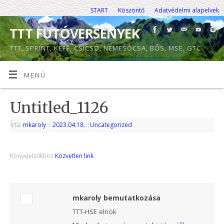
START
Köszöntő
Adatvédelmi alapelvek
TTT FUTÓVERSENYEK
TTT, SPRINT, KEFE, CSICSÓ, NEMESÓCSA, BŐS, MSE, GTC
MENÜ
Untitled_1126
Írta:
mkaroly
|
2023.04.18.
|
Uncategorized
Könyvjelzőkhöz
Közvetlen link
.
mkaroly bemutatkozása
TTT-HSE elnök