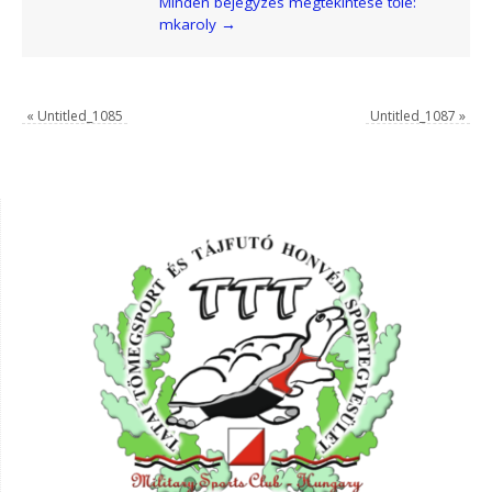
Minden bejegyzés megtekintése tőle:
mkaroly
→
«
Untitled_1085
Untitled_1087
»