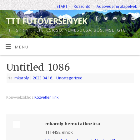
START
Köszöntő
Adatvédelmi alapelvek
TTT FUTÓVERSENYEK
TTT, SPRINT, KEFE, CSICSÓ, NEMESÓCSA, BŐS, MSE, GTC
MENÜ
Untitled_1086
Írta:
mkaroly
|
2023.04.16.
|
Uncategorized
Könyvjelzőkhöz
Közvetlen link
.
mkaroly bemutatkozása
TTT-HSE elnök