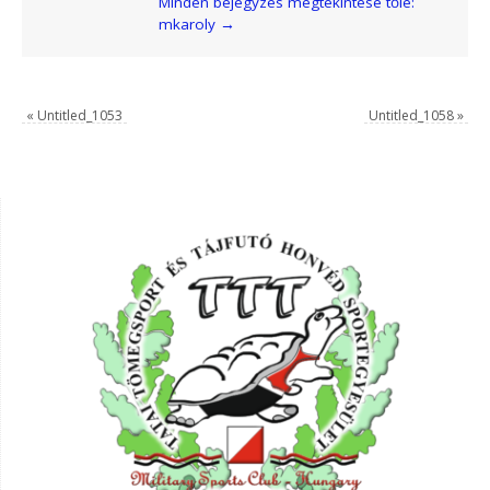
Minden bejegyzés megtekintése tőle:
mkaroly
→
«
Untitled_1053
Untitled_1058
»