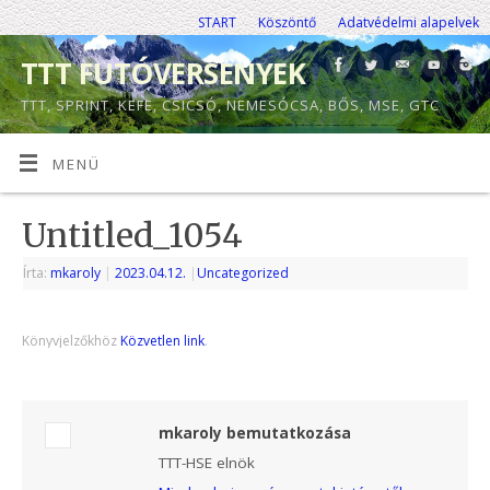
START
Köszöntő
Adatvédelmi alapelvek
TTT FUTÓVERSENYEK
TTT, SPRINT, KEFE, CSICSÓ, NEMESÓCSA, BŐS, MSE, GTC
MENÜ
Untitled_1054
Írta:
mkaroly
|
2023.04.12.
|
Uncategorized
Könyvjelzőkhöz
Közvetlen link
.
mkaroly bemutatkozása
TTT-HSE elnök