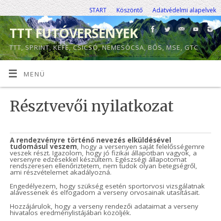
START
Köszöntő
Adatvédelmi alapelvek
TTT FUTÓVERSENYEK
TTT, SPRINT, KEFE, CSICSÓ, NEMESÓCSA, BŐS, MSE, GTC
MENÜ
Résztvevői nyilatkozat
A rendezvényre történő nevezés elküldésével
tudomásul veszem
, hogy a versenyen saját felelősségemre
veszek részt. Igazolom, hogy jó fizikai állapotban vagyok, a
versenyre edzésekkel készültem. Egészségi állapotomat
rendszeresen ellenőriztetem, nem tudok olyan betegségről,
ami részvételemet akadályozná.
Engedélyezem, hogy szükség esetén sportorvosi vizsgálatnak
alávessenek és elfogadom a verseny orvosainak utasításait.
Hozzájárulok, hogy a verseny rendezői adataimat a verseny
hivatalos eredménylistájában közöljék.