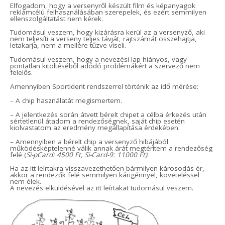
Elfogadom, hogy a versenyről készült film és képanyagok
reklámcélú felhasználásában szerepelek, és ezért semmilyen
ellenszolgáltatást nem kérek.
Tudomásul veszem, hogy kizárásra kerül az a versenyző, aki
nem teljesíti a verseny teljes távját, rajtszámát összehajtja,
letakarja, nem a mellére tűzve viseli.
Tudomásul veszem, hogy a nevezési lap hiányos, vagy
pontatlan kitöltéséből adódó problémákért a szervező nem
felelős.
Amennyiben SportIdent rendszerrel történik az idő mérése:
– A chip használatát megismertem.
– A jelentkezés során átvett bérelt chipet a célba érkezés után
sértetlenül átadom a rendezőségnek, saját chip esetén
kiolvastatom az eredmény megállapítása érdekében.
– Amennyiben a bérelt chip a versenyző hibájából
működésképtelenné válik annak árát megtérítem a rendezőség
felé (
Si-pCard: 4500 Ft, Si-Card-9: 11000 Ft)
.
Ha az itt leírtakra visszavezethetően bármilyen károsodás ér,
akkor a rendezők felé semmilyen kárigénnyel, követeléssel
nem élek.
A nevezés elküldésével az itt leírtakat tudomásul veszem.